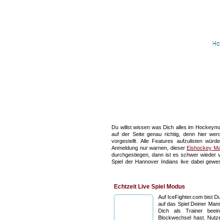
H
Du willst wissen was Dich alles im Hockeym
auf der Seite genau richtig, denn hier wer
vorgestellt. Alle Features aufzulisten w
Anmeldung nur warnen, dieser
Eishockey M
durchgestiegen, dann ist es schwer wieder 
Spiel der Hannover Indians live dabei gewe
genial, das man immer wieder kommt, um glei
nicht nur beim Hannover Eishockey (siehe www
Berliner Eisbären oder anderer Eishockey Ver
Echtzeit Live Spiel Modus
Auf IceFighter.com bist Du
auf das Spiel Deiner Man
Dich als Trainer beei
Blockwechsel hast. Nutz