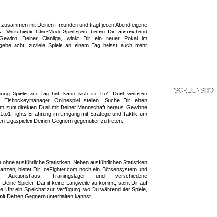
 zusammen mit Deinen Freunden und tragt jeden Abend eigene
s. Verschiede Clan-Modi Spieltypen bieten Dir ausreichend
ewinn Deiner Clanliga, winkt Dir ein neuer Pokal im
gebe acht, zuviele Spiele an einem Tag heisst auch mehr
SCREENSHOT 
nug Spiele am Tag hat, kann sich im 1to1 Duell weiteren
 Eishockeymanager Onlinespiel stellen. Suche Dir einen
m zum direkten Duell mit Deiner Mannschaft heraus. Gewinne
1to1 Fights Erfahrung im Umgang mit Strategie und Taktik, um
en Ligaspielen Deinen Gegnern gegenüber zu treten.
hne ausführliche Statistiken. Neben ausführlichen Statistiken
nzen, bietet Dir IceFighter.com noch ein Börsensystem und
uktionshaus, Trainingslager und verschiedene
r Deine Spieler. Damit keine Langweile aufkommt, steht Dir auf
ie Uhr ein Spielchat zur Verfügung, wo Du während der Spiele,
mit Deinen Gegnern unterhalten kannst.