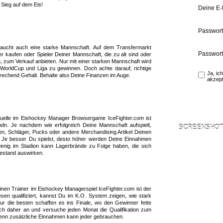
Sieg auf dem Eis!
Deine E-
Passwort
raucht auch eine starke Mannschaft. Auf dem Transfermarkt
Passwort
r kaufen oder Spieler Deiner Mannschaft, die zu alt sind oder
en, zum Verkauf anbieten. Nur mit einer starken Mannschaft wird
 WorldCup und Liga zu gewinnen. Doch achte darauf, richtige
Ja, ic
prechend Gehalt. Behalte also Deine Finanzen im Auge.
akzept
uelle im Eishockey Manager Browsergame IceFighter.com ist
eln. Je nachdem wie erfolgreich Deine Mannschaft aufspielt,
SCREENSHOT 
en, Schläger, Pucks oder andere Merchandising Artikel Deinen
 Je besser Du spielst, desto höher werden Deine Einnahmen
wenig im Stadion kann Lagerbrände zu Folge haben, die sich
bestand auswirken.
inen Trainer im Eishockey Managerspiel IceFighter.com ist der
esen qualifiziert, kannst Du im K.O. System zeigen, wie stark
Nur die besten schaffen es ins Finale, wo den Gewinner fette
ch daher an und versuche jeden Monat die Qualifikation zum
enn zusätzliche Einnahmen kann jeder gebrauchen.