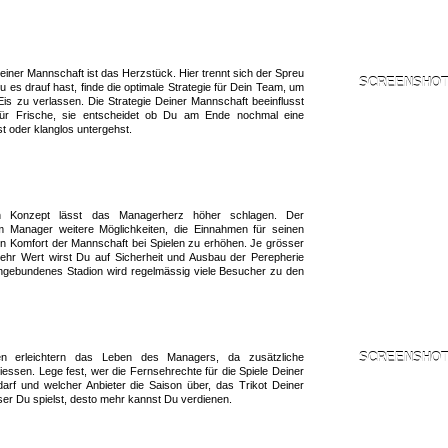
Deiner Mannschaft ist das Herzstück. Hier trennt sich der Spreu
SCREENSHOT 
es drauf hast, finde die optimale Strategie für Dein Team, um
is zu verlassen. Die Strategie Deiner Mannschaft beeinflusst
ür Frische, sie entscheidet ob Du am Ende nochmal eine
t oder klanglos untergehst.
ion Konzept lässt das Managerherz höher schlagen. Der
m Manager weitere Möglichkeiten, die Einnahmen für seinen
n Komfort der Mannschaft bei Spielen zu erhöhen. Je grösser
mehr Wert wirst Du auf Sicherheit und Ausbau der Perepherie
angebundenes Stadion wird regelmässig viele Besucher zu den
SCREENSHOT 
 erleichtern das Leben des Managers, da zusätzliche
iessen. Lege fest, wer die Fernsehrechte für die Spiele Deiner
rf und welcher Anbieter die Saison über, das Trikot Deiner
ser Du spielst, desto mehr kannst Du verdienen.