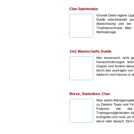
Clan Spielmodus
Gründe Deine eigene Liga
Duelle untereinander au
Abwechslung und bei G
Trophäenschrank. Aber 
Werteabzüge.
1to1 Mannschafts Duelle
Wer immernoch nicht ge
Herausforderungen beim
Gegner und fordere diese
durch das austragen von 
dadurch noch besser in d
Börse, Statistiken, Chat
Was wären Managerspiele o
zu Deinem Team und Fina
Features wie das A
Trainingsmöglichkeiten fü
IceFighter.com rund um d
davor oder danach, Dich 