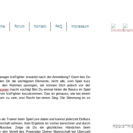
ome
Forum
Kontakt
FAQ
Impressum
anager IceFighter erwartet nach der Anmeldung? Dann bist Du
den Dir die wichtigsten Elemente, nicht alle, vom Spiel kurz
ürde den Rahmen sprengen, wir können Dich jedoch vor der
anager
macht süchtig! Bist Du einmal hinter die Basics im Spiel
vom IceFighter loszukommen. Das ist genauso, wie bei einem
sen zu sein, erst Recht bei einem Sieg. Die Stimmung ist so
che Ausgelassenheit noch einmal zu erleben. Das ist natürlich
.hannover-eishockey.de) so, gleiches gilt auch für Spiele der
eine in Deutschland.
 als Trainer beim Spiel Live dabei und kannst jederzeit Einfluss
nschaft nehmen. Kein Ergebnis ist vorher berechnet und durch
REGISTRI
nflussbar. Zeige ob Du ein glückliches Händchen beim
e den Vorteil des Powerplay Deiner Mannschaft bei Überzahl