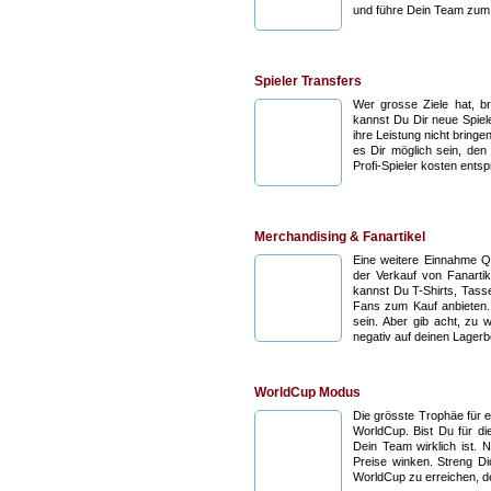
und führe Dein Team zum 
Spieler Transfers
Wer grosse Ziele hat, b
kannst Du Dir neue Spiele
ihre Leistung nicht bring
es Dir möglich sein, den
Profi-Spieler kosten ents
Merchandising & Fanartikel
Eine weitere Einnahme Q
der Verkauf von Fanartik
kannst Du T-Shirts, Tass
Fans zum Kauf anbieten.
sein. Aber gib acht, zu 
negativ auf deinen Lager
WorldCup Modus
Die grösste Trophäe für e
WorldCup. Bist Du für di
Dein Team wirklich ist. 
Preise winken. Streng Di
WorldCup zu erreichen, d