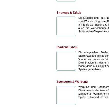
Strategie & Taktik
Die Strategie und Taktik 
vom Weizen. Zeige das Du 
am Ende als Sieger das E
auch die Werteabzüge f
Schippe drauf legen kanns
Stadionausbau
Ein ausgefeiltes Stad
Stadionausbau bietet de
Verein zu erhöhen und de
Dein Stadion ist, desto 
legen, denn nur ein gut 
Spielen garantieren.
Sponsoren & Werbung
Werbung und Sponsoren
Einnahmen in die Kasse fl
Mannschaft vermarkten da
Spieler schmückt. Je bes