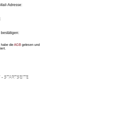
Mail-Adresse:
:
 bestätigen:
h habe die
AGB
gelesen und
iert.
- STARTSEITE