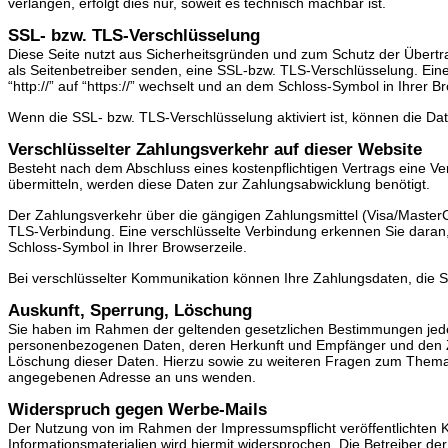
verlangen, erfolgt dies nur, soweit es technisch machbar ist.
SSL- bzw. TLS-Verschlüsselung
Diese Seite nutzt aus Sicherheitsgründen und zum Schutz der Übertra
als Seitenbetreiber senden, eine SSL-bzw. TLS-Verschlüsselung. Ein
“http://” auf “https://” wechselt und an dem Schloss-Symbol in Ihrer B
Wenn die SSL- bzw. TLS-Verschlüsselung aktiviert ist, können die Dat
Verschlüsselter Zahlungsverkehr auf dieser Website
Besteht nach dem Abschluss eines kostenpflichtigen Vertrags eine V
übermitteln, werden diese Daten zur Zahlungsabwicklung benötigt.
Der Zahlungsverkehr über die gängigen Zahlungsmittel (Visa/MasterCar
TLS-Verbindung. Eine verschlüsselte Verbindung erkennen Sie daran, d
Schloss-Symbol in Ihrer Browserzeile.
Bei verschlüsselter Kommunikation können Ihre Zahlungsdaten, die Si
Auskunft, Sperrung, Löschung
Sie haben im Rahmen der geltenden gesetzlichen Bestimmungen jederz
personenbezogenen Daten, deren Herkunft und Empfänger und den Zw
Löschung dieser Daten. Hierzu sowie zu weiteren Fragen zum Thema
angegebenen Adresse an uns wenden.
Widerspruch gegen Werbe-Mails
Der Nutzung von im Rahmen der Impressumspflicht veröffentlichten 
Informationsmaterialien wird hiermit widersprochen. Die Betreiber der